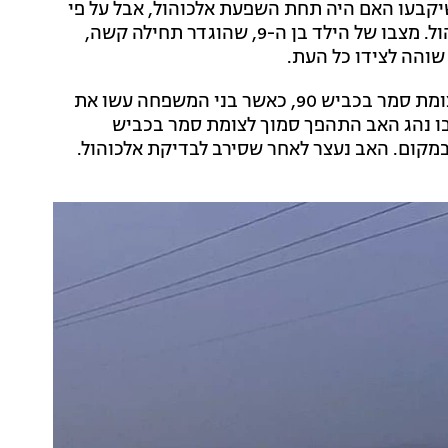
קבעו האם היה תחת השפעת אלכוהול, אבל על פי
השוטרים והצוות הרפואי - נדף ממנו איח חריף של אלכוהול. מצבו של הילד בן ה-9, שהוגדר תחילה קשה,
שוהה לצידו כל העת.
התאונה התרחשה אמש קצת אחרי 19:00 בערב סמוך לצומת סמר בכביש 90, כאשר בני המשפחה עשו את
ו נהג האב התהפך סמוך לצומת סמר בכביש
במקום. האב נעצר לאחר שסירב לבדיקת אלכוהול.