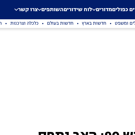
.
Application error: a clien
ים כפולים
מדורים
לוח שידורים
השותפים
צרו קשר
ים ומשפט
חדשות בארץ
חדשות בעולם
כלכלה וצרכנות
ת