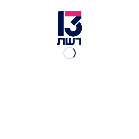
לא צילמת – לא קרה: כך מפיצים בני הנוער
פורנוגרפיה בטלגרם
ירדן ויזל | צילום: הצינור