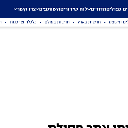
.
Application error: a clien
ים כפולים
מדורים
לוח שידורים
השותפים
צרו קשר
ים ומשפט
חדשות בארץ
חדשות בעולם
כלכלה וצרכנות
ת