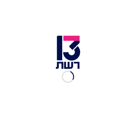
פלדשטיין ממשרד ראש הממשלה, ללא כל השפעה על
זהות מקבל השרות - ראש הממשלה. ככל שקיים קשר
בין איש העסקים המדובר לבין גורמים אחרים, לרבות
קטר, הדבר לא הוצג לפלדשטיין ולא היה ידוע לו".
רה"מ נתניהו בכניסה ללשכת ראש הממשלה בכנסת | צילום: חיים