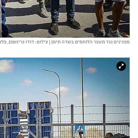
מפגינים נגד מעצר הלוחמים בשדה תימן | צילום: דודו גרינשפן, פלאש 