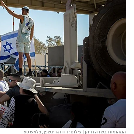
המהומות בשדה תימן | צילום: דודו גרינשפן, פלאש 90