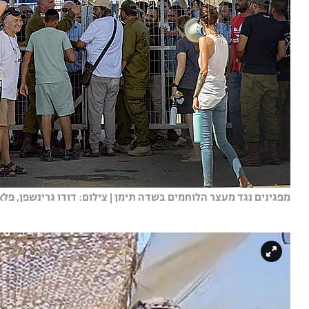
מפגינים נגד מעצר הלוחמים בשדה תימן | צילום: דודו גרינשפן, פלאש 