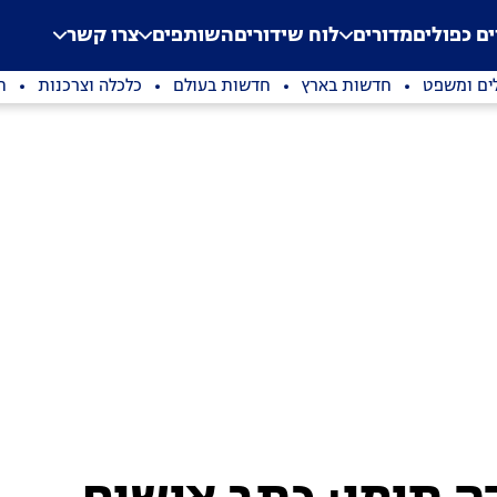
.
Application error: a clien
ים כפולים
מדורים
לוח שידורים
השותפים
צרו קשר
ים ומשפט
חדשות בארץ
חדשות בעולם
כלכלה וצרכנות
ת