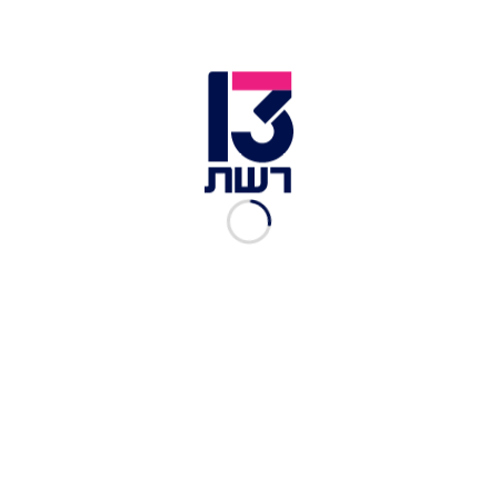
זירת פיצוץ הרכב של שלומי לחיאני באיילון | צילום: אבשלום
ששוני, פלאש 90