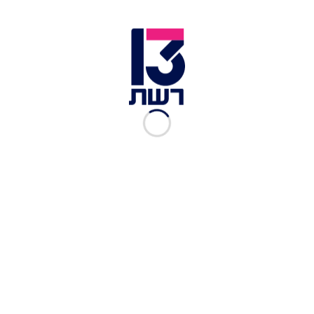
לכתבות נוספות בחדשות 13:
לפיד: קורא לכחול לבן להצטרף לגוש בראשותי
בבחירות הקרובות
עמיר פרץ מאשר שיתמודד לנשיאות המדינה: אני
המועמד הטוב ביותר
בצל המשבר: נתניהו וגנץ השתתפו יחד בטקס קבלת
עולים מאתיופיה