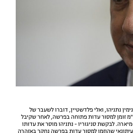
ין נתניהו, ואלי פלדשטיין, דוברו לשעבר של
"מ זומן למסור עדות פתוחה בפרשה, לאחר שקיבל
יארה. לבקשת סניגוריו - נתניהו מוסר את עדותו
 להב 433. פרסום ראשון: העיתונאי שהוזמן למסור עדות בפרשה נחקר באזהרה