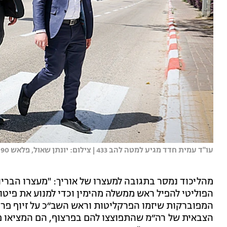
עו"ד עמית חדד מגיע למטה להב 433 | צילום: יונתן שאול, פלאש 90
מהליכוד נמסר בתגובה למעצרו של אוריך: "מעצרו הבריו
הפוליטי להפיל ראש ממשלה מהימין וכדי למנוע את פיט
המפוברקות שיזמו הפרקליטות וראש השב״כ על זיוף פרו
הצבאית של רה״מ שהתפוצצו להם בפרצוף, הם המציאו 