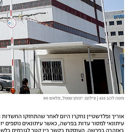
מטה להב 433 | צילום: יונתן שאול, פלאש 90
אוריך ופלדשטיין נחקרו היום לאחר שהתחזקו החשדות נג
עיתונאי למסור עדות בפרשה, כאשר עיתונאים נוספים יזו
באזהרה בפרשה, העוסקת בקשר בין קטר לגורמים בלש