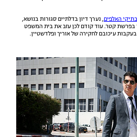
בתיקי האלפים
, נערך דיון בדלתיים סגורות בנושא,
ו בפרשת קטר. עוד קודם לכן עזב את בית המשפט
נגורו של נתניהו, עו"ד עמית חדד, ונסע למטה להב 433 בעקבות עיכובם לחקירה של אוריך ופלדשטיין.