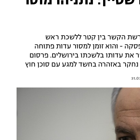
שטיין: נתניהו מוסר
פרשת הקשר בין קטר ללשכת ראש
סקה - והוא זומן למסור עדות פתוחה
 רה"מ מוסר את עדותו בלשכתו בירושלים. פרסום
נחקר באזהרה בחשד למגע עם סוכן חוץ
31.0