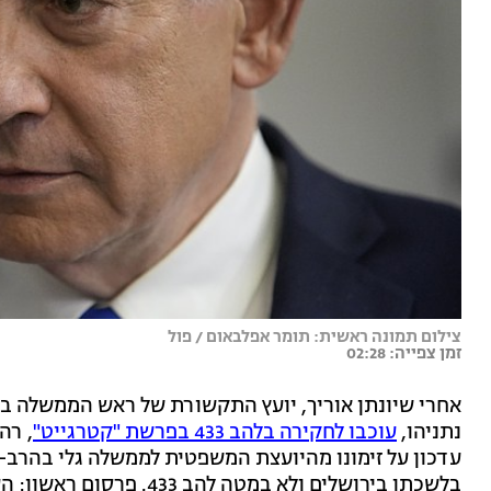
צילום תמונה ראשית: תומר אפלבאום / פול
זמן צפייה: 02:28
אחרי שיונתן אוריך, יועץ התקשורת של ראש הממשלה בנימ
נתניהו,
עוכבו לחקירה בלהב 433 בפרשת "קטרגייט"
, רה
עדכון על זימונו מהיועצת המשפטית לממשלה גלי בהרב-מ
בלשכתו בירושלים ולא במטה