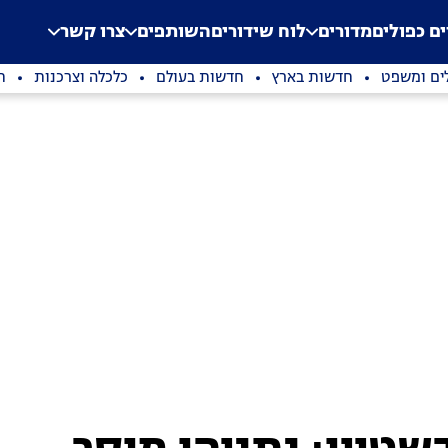
.
Application error: a clien
ים כפולים
מדורים
לוח שידורים
השותפים
צרו קשר
ים ומשפט
חדשות בארץ
חדשות בעולם
כלכלה וצרכנות
ת