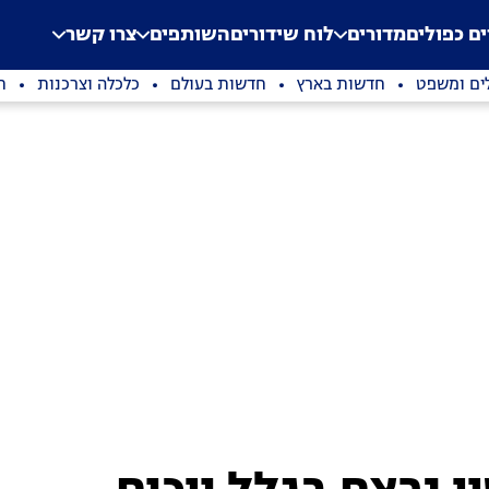
.
Application error: a clien
ים כפולים
מדורים
לוח שידורים
השותפים
צרו קשר
ים ומשפט
חדשות בארץ
חדשות בעולם
כלכלה וצרכנות
ת