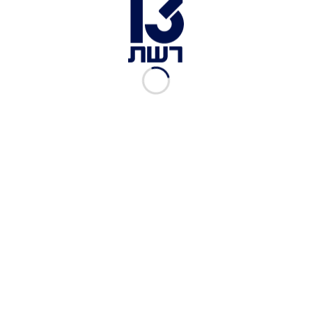
בינוני-קשה
הזירה בחולון | צילום: מד''א