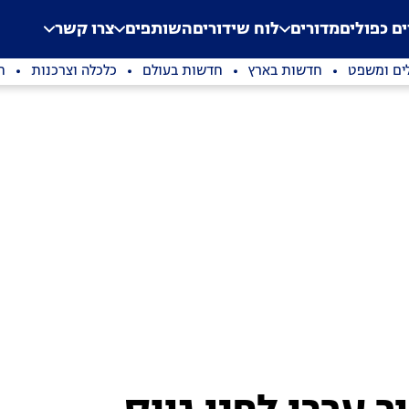
.
Application error: a clien
ים כפולים
מדורים
לוח שידורים
השותפים
צרו קשר
ים ומשפט
חדשות בארץ
חדשות בעולם
כלכלה וצרכנות
ת