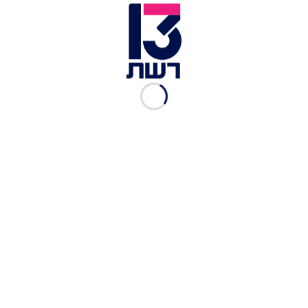
האישום שהגיש עו"ד איתמר גלבפיש מפרקליטות
מחוז תל אביב עולה כי הקורבן ישב עם חברו בגינה
ציבורית ובשלב מסוים הלך לפאתי הגינה. הנאשם,
שהיה במקום באותה עת, החליט מסיבה שאינה ידועה
לגרום למותו - ואז הכה אותו באבן וכרת את ראשו.