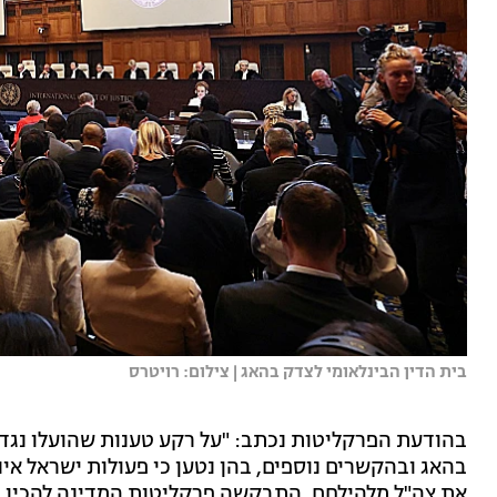
בית הדין הבינלאומי לצדק בהאג | צילום: רויטרס
בהודעת הפרקליטות נכתב: "על רקע טענות שהועלו נגד 
בהאג ובהקשרים נוספים, בהן נטען כי פעולות ישראל אינ
את צה"ל מלהילחם, התבקשה פרקליטות המדינה להכין 