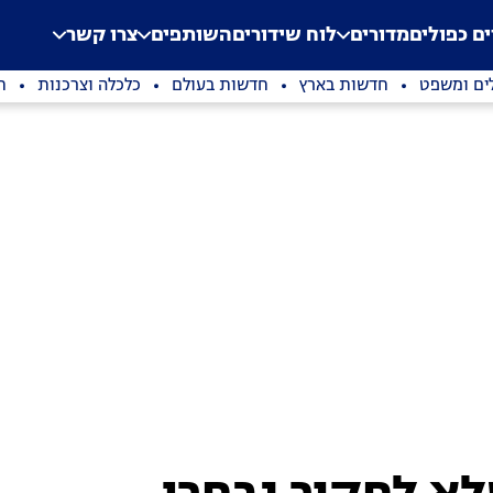
.
Application error: a clien
ים כפולים
מדורים
לוח שידורים
השותפים
צרו קשר
ים ומשפט
חדשות בארץ
חדשות בעולם
כלכלה וצרכנות
ת