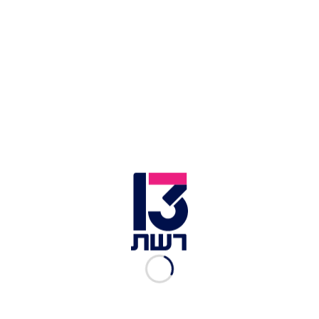
מירי רגב עצמה - המוכיחות כי התנהלותה במשרד
התחבורה התבססה על מתן עדיפות לגורמים
שביכולתם לסייע לה פוליטית. ב-21 בפברואר 2023,
השרה כתבה לראש לשכתה:
"רעות, חוץ מהסיורים
לא לתאם ראשי רשויות לפגישת עבודה במשרד,
שלא אראה התעדוף"
. מיד לאחר מכן כתבה בהודעה
נוספת:
"אני רוצה לראות התוכנית, התעדופים של
שרוני
(ראש הלשכה הפוליטית)
ואז להחליט את מי
להזמין"
. התעדוף עליו מדברת השרה הן כמובן אותן
טבלאות "רמזור" המדרגות רשויות.