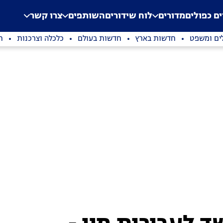
.
Application error: a clien
ים כפולים
מדורים
לוח שידורים
השותפים
צרו קשר
ים ומשפט
חדשות בארץ
חדשות בעולם
כלכלה וצרכנות
ת