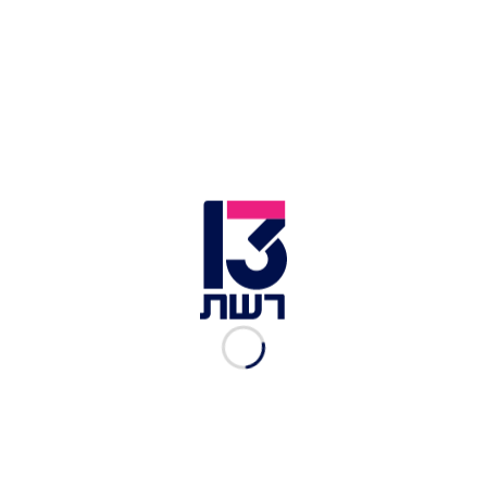
השרה מאי גולן הערב בבית המשפט | צילום: אורן בן חקון, פלאש
90
היועצת המשפטית לממשלה גלי בהרב-מיארה
ופרקליט המדינה עמית איסמן
הורו למשטרה לחקור
באזהרה את השרה גולן
לפני כחודשיים, והבוקר,
כאמור, פשטה המשטרה על המשרד לשוויון חברתי
ועל משרדו של עורך הדין, שנעצר ונלקח לחקירה
בחשד לקבלת שוחד בנסיבות מחמירות ובהלבנת הון.
במקביל, פשטה המשטרה גם על ביתה של מקורבת
לשרה גולן - שם איתרה מעבדת סמים.