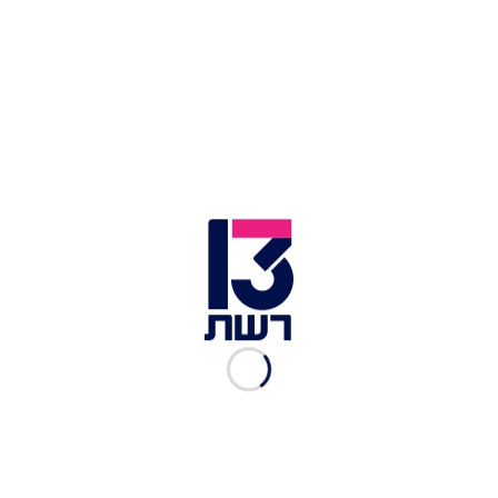
תיעוד מבצעי מד"א
זירת פיצוץ הרכב של שלומי לחיאני באיילון | צילום: דוברות
המשטרה