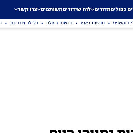
.
Application error: a clien
ים כפולים
מדורים
לוח שידורים
השותפים
צרו קשר
ים ומשפט
חדשות בארץ
חדשות בעולם
כלכלה וצרכנות
ת