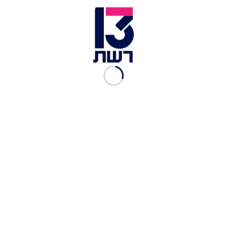
רה"מ נתניהו וסנגורו עמית חדד בבית המשפט | צילום: יריב כץ /
פול