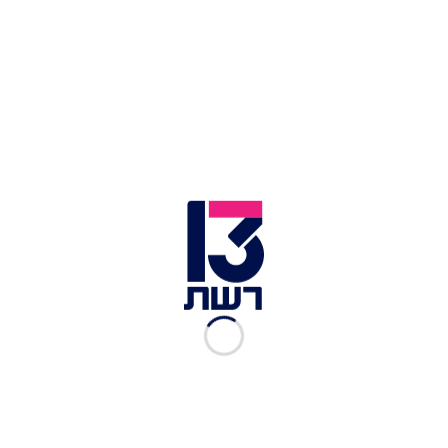
צילום תמונה ראשית: דוברות המשטרה
זמן צפייה: 00:45
פרסום ראשון:
כשבוע אחרי שפורסם בחדשות 13 על
המבצע המשטרתי לאיתור המאג שנגנב לחיילי
מילואים מגבול הצפון
, פורסם הערב (שני) במהדורה
המרכזית כי המשטרה הצליחה לאתר אותו.
מאז היוודע דבר הגניבה, הציב מפקד מחוז חוף
במשטרה, ניצב דני לוי, את החקירה בראש סדר
העדיפויות. את החקירה והחיפושים הוביל מפקד
מרחב אשר ניצב-משנה חיים סרגרוף.