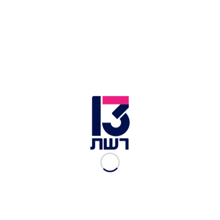
מלא להחלטה שהביא אתמול ראש הממשלה נתניהו
לפיטוריו של ראש השב״כ רונן בר. כל אמירה אחרת
אינה מייצגת את עמדת התנועה".
מפגינים מול משרד רה"מ בירושלים במהלך הישיבה על הדחת
ראש שב"כ | צילום: חיים גולדברג, פלאש 90