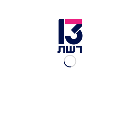
לפתיחת הקבר לשם העברת הגופה למכון לרפואה
משפטית לטובת נתיחתה. לשם כך התבקש והתקבל
צו בית משפט".
כוחות בזירת הפיגוע בירושלים | צילום: חיים גולדברג, פלאש 90