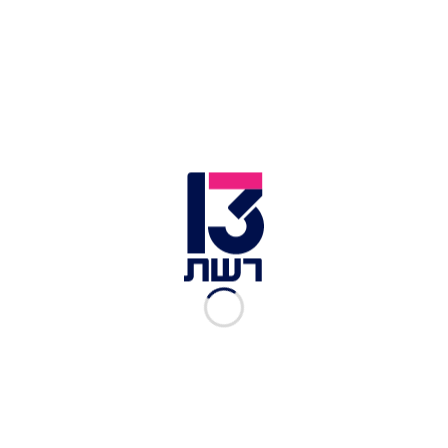
מלווה בשני כלבים ואוחז בשני מקלות. בהמשך, כך על
פי כתב האישום, תקף את כלבת המשפחה וגרם לה
לחבלות קשות שהצריכו טיפול וטרינרי והשגחה
רפואית.
כתב האישום מייחס לקטין עבירות של התעללות
בבעל חיים, היזק לבעל חיים ממניע גזעני והסגת גבול
ממניע גזעני. מאחר שהנאשם קטין, לא נמסר מידע
נוסף אודות האישום המלא ובקשת הארכת המעצר.