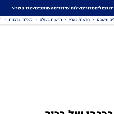
.
Application error: a clien
ים כפולים
מדורים
לוח שידורים
השותפים
צרו קשר
ים ומשפט
חדשות בארץ
חדשות בעולם
כלכלה וצרכנות
ת