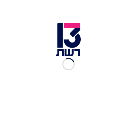
כשהשוטרים ניגשו אליו הוא החל להימלט מהמקום
בנסיעה פרועה.
השוטרים ביצעו אחריו מרדף והצליחו לעצור אותו
לאחר זמן קצר בצד הדרך, וכשהגיעו לפתוח את דלת
הרכב הנהג המשיך שוב בנסיעה פרועה ונמלט
מהמקום. בהמשך נתקל החשוד בחסם משטרתי נוסף
באזור קריית משה על כביש בגין, ואז הוא עקף רכבים
מימין, סירב לעצור, ניגח את הניידת, פגע בכלי רכב
שהיו במקום, וכמעט פגע בשוטרים.