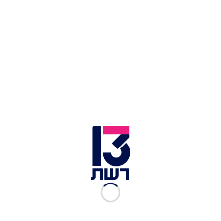
צוותי כיבוי פעלו החירוף נפש לטיפול בהתפשטות
האש, עד להשגת השליטה הערב.
נזקי השריפות בהרי ירושלים | צילום: חיים גולדברג, פלאש 90