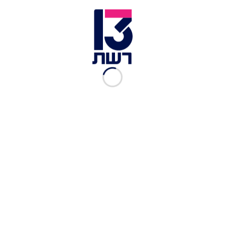
עם פציעות חודרות, הענקנו לה טיפול רפואי ופינינו
אותה תוך פעולות החייאה לבית החולים. בדרך נאלצנו
לקבוע את מותה".
בעקבות הרצח, בעמותת "יוזמות אברהם" עדכנו כי
195 ערבים קיפחו את חייהם ב-2023 בנסיבות
הקשורות לאלימות ולפשיעה, מהם 186 אזרחים, זאת
לעומת 82 קורבנות בתקופה המקבילה אשתקד.