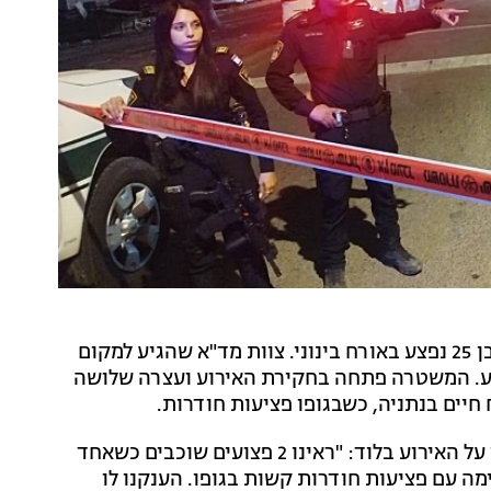
צעיר כבן 20 נורה למוות הלילה (שני) בלוד, וצעיר נוסף כבן 25 נפצע באורח בינוני. צוות מד"א שהגיע למקום
אך לאחר מכן מותו נקבע. המשטרה פתחה בחקירת האירוע ועצרה שלושה
פרמדיק יוסף איסמאעיל וחובש מד"א מירב זילפה, סיפרו על האירוע בלוד: "ראינו 2 פצועים שוכבים כשאחד
 וללא נשימה עם פציעות חודרות קשות בגופו. הענקנו לו