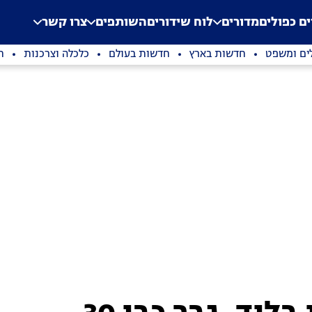
.
Application error: a clien
ים כפולים
מדורים
לוח שידורים
השותפים
צרו קשר
ים ומשפט
חדשות בארץ
חדשות בעולם
כלכלה וצרכנות
ת