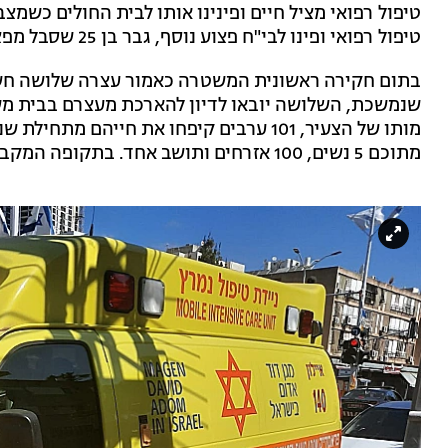
טיפול רפואי מציל חיים ופינינו אותו לבית החולים כשמצב
טיפול רפואי ופינו לבי"ח פצוע נוסף, גבר בן 25 שסבל מפציעות חודרות גם הוא ונפצע באורח בינוני".
בתום חקירה ראשונית המשטרה כאמור עצרה שלושה חשו
שנמשכת, השלושה יובאו לדיון להארכת מעצרם בבית משפ
מתוכם 5 נשים, 100 אזרחים ותושב אחד. בתקופה המקבילה אשתקד היו 88 נרצחים.