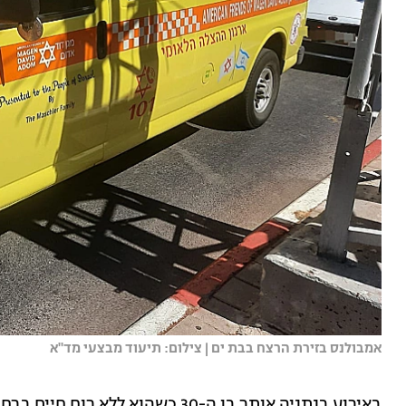
אמבולנס בזירת הרצח בבת ים | צילום: תיעוד מבצעי מד"א
באירוע בנתניה אותר בן ה-30 כשהוא 