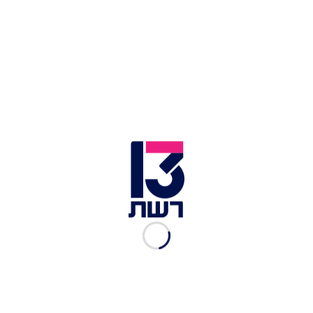
ניר חפץ העיד: נתניהו שלח אותי לאיים על בכירים
בתקשורת
משרד המשפטים: בוחנים בכובד ראש טענות על אופן
גביית עדות חפץ
בפרקליטות סבורים: תיק 4000 יסתיים בהאשמה
בשוחד – או שייגנז