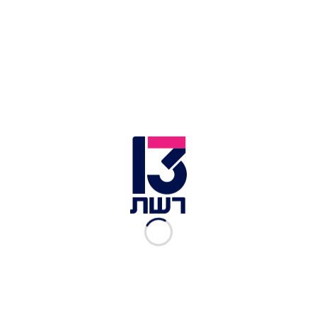
צילום תמונה ראשית: כבאות והצלה
זמן צפייה: 01:23
שמונה רכבים הוצתו בשלושה אירועים שונים במהלך
הלילה (שישי) באזור חיפה במה שנחשד כהצתה לצורך
גביית דמי חסות על ידי ארגוני פשיעה. חשוד אחד
נעצר "על חם" על ידי המשטרה ונפתחה חקירה בעניין.
מערך הכבאות בעיר פעל למנוע התפשטות של האש
וכיבו את השריפות.
במקרה החמור במהלך הלילה, שישה רכבים עלו באש
במגרש מכוניות ברחוב המוסכים בצ'ק פוסט. לוחמי
האש של מערך הכבאות כיבו את השריפות בעזרת
אמצעים שונים ומנעו התשפטות לרכבים נוספים