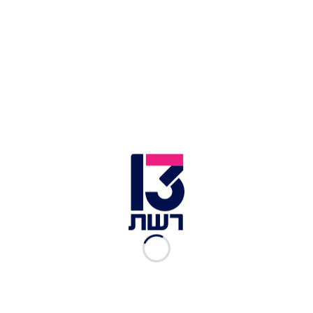
תקרית חריגה באימון לוחמי אש:
במהלך אימון
שגרתי שקיימו אמש (שבת) לוחמי אש ממערך הכבאות
וההצלה בתל אביב, במהלכו תרגלו חילוץ מרכב,
הלוחמים מצאו שקית ובה חומר הנחשד כסם מסוג
קוקאין. למקום הוקפצו כוחות ממשטרת תל אביב,
והחוקרים אישרו כי אכן מדובר בקוקאין שנשאר ברכב
כשהיה על הכביש.
יצוין כי אחת לכמה שבועות, עורכים במערך אימון
חילוץ מרכבים. לטובת העניין, הלוחמים "מקבלים"
רכבים שעברו תאונה קשה וירדו מהכביש. על אותם
הרכבים, הכבאים מתאמנים באמצעות שימוש בכלים