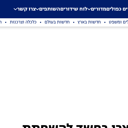
.
Application error: a clien
ים כפולים
מדורים
לוח שידורים
השותפים
צרו קשר
ים ומשפט
חדשות בארץ
חדשות בעולם
כלכלה וצרכנות
ת