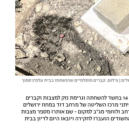
ים | צילום: קברים מוסלמיים שהושחתו בבית עלמין סמוך
שוטרי מחוז ירושלים עצרו אתמול (חמישי) שני נערים בני 14 בחשד להשחתה וגרימת נזק למצבות וקברים
יתני מרכז השליטה של מרחב דוד במחוז ירושלים
חב ולוחמי מג"ב למקום - שם אותרו מספר מצבות
שודים הועברו לחקירה ויובאו היום לדיון בבית