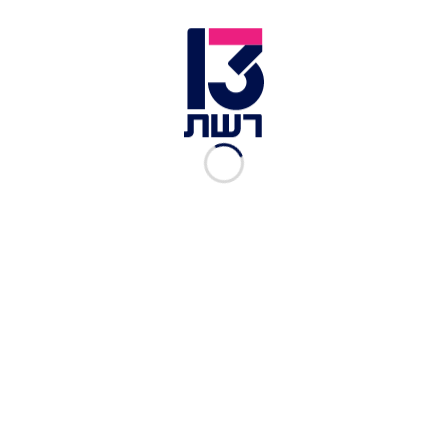
זמן צפייה: 06:03
ממשטרת ישראל נמסר
כי "המאבק בפשיעה הינו יעד
מרכזי בעבודה מחוזות המשטרה. כבר למעלה
משנתיים נלקחו חלק מהכלים הטכנולוגיים שהיו
ברשות המשטרה. לצערנו חלק לא מבוטל ממקרים אלו
ייתכן שיכלו להימנע. ללא כלים אלו קיים קושי מהותי
בסיכול ומניעת פשיעה חמורה, ואין ספק כי השימוש
בהם מציל חיים".
כתבות נוספות: