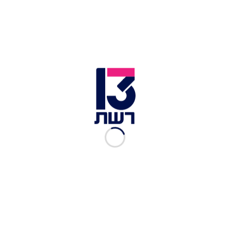
מצד מקורביה של הקטינה נמתחה ביקורת על העונש
המקל - שאינו יוצר הרתעה נגד עברייני מין.
תגובת עו"ד אורית חיון המייצגת את משפחת
הנפגעת: "אנו מודים על ביטול הסדר הטיעון המגוחך
שנסגר מול 'מטפל' שמעל באמון שניתן בו ופגע מינית
בילדה בת 12 לשם סיפוק יצריו המיניים. לאחר פרסום
שמו נודע לנו שלא היתה זו הפעם הראשונה בה נחקר
במשטרה על עבירות מין. בדיקת פוליגרף אינה קבילה
בבית המשפט והנאשם יורשע ויש לצפות שיישלח
לכלא לשנים ממושכות".