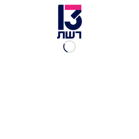
ברזל. זמן קצר לאחר האירוע תפסו שוטרי המחוז
הצפוני את הרכב החשוד ועצרו את בעליו, ששוחרר
לאחר מספר ימים על ידי בית המשפט.
ביום שישי האחרון, בשעות הלילה, נעצרו כאמור
החשודים המרכזיים בדירת מסתור בעיר בת ים.
מהמשטרה נמסר: "משטרת ישראל מגלה אפס
סובלנות לעבירות בריונות ואלימות מכל סוג שהוא
המופנות כנגד אזרחים ופועלת במהירות ונחישות כנגד
כל גילויי האלימות במטרה להביא את אותם עבריינים
לדין".