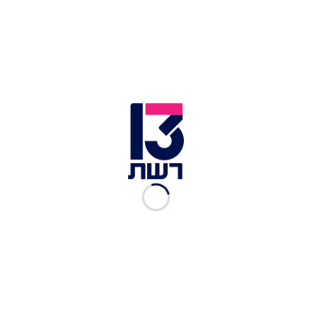
זמן צפייה: 14:49
ממשטרת ישראל נמסר בתגובה
: "החיפושים אחר
היימנוט התחילו סמוך ל-08:30 ומשטרת ישראל
הגיעה סמוך ל-10:15. אלא שהאירוע דווח למשטרה רק
ב-10:01. גרסתה של הילדה המדובבת נבדקה היטב
ונשללה, בין היתר לאור שלל הראיות הקיימות בתיק.
הרכב המדובר נבדק עוד בימים הראשונים לחקירה.
מחזיק הרכב מסר עדות מפורטת - ומעורבותו באירוע
נשללה. במסגרת החקירה הגיעו החוקרים לזהותם של
עשרות האנשים שנראים במצלמות האבטחה. לצערנו,
אזרחים שזוהו על-ידי צוות החקירה ועובדי מרכז