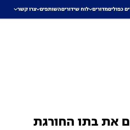
.
Application error: a clien
ים כפולים
מדורים
לוח שידורים
השותפים
צרו קשר
ם את בתו החורגת