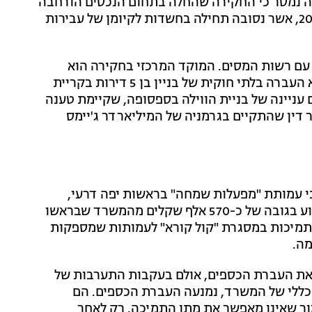
רה נמסר כי החקירה שהחלה בתחום הנכסים הורחבה
לחשדות נוספים: "מדובר בחקירה שראשיתה באפריל 2016, אשר נסובה תחילה בחשדות לקיומן של עבירות
אח"ה, בשיתוף פעולה עם רשות המסים. המוקד המרכזי בחקירה הוא
עסקאות נדל"ן פנים-משפחתיות של דרעי, כשהחשד הוא העברה בלתי חוקית של בניין בן 5 דירות בקריית
 עניינה של בניית הווילה בספסופה, שקיימת טענה
דין שהתקיים בגרמניה של המיליארדר ג'יימס
י עמותת "מפעלות שמחה" בראשות יפה דרעי,
רעייתו של השר דרעי, הגישה בחודש דצמבר בקשה לסיוע בגובה של כ-570 אלף שקלים מהמשרד שבראשו
תמיכות במסגרת "קול קורא" לעמותות שמספקות
ה.
 את העברת הכספים, אולם בעקבות התערבות של
כללי של המשרד, נמנעה העברת הכספים. הם
מור שאינו מאפשר את מתן התמיכה. רק לאחר