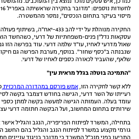
כמו כן, איש עסקים מוכר נמצא בין המעוכבים. מהמשט
מיסוי בעיקר בתחום הנכסים", נמסר מהמשטרה.
החקירה מנוהלת על ידי להב 433-י
שאול מדרעי לאחיו, עו"ד שלמה דרעי. עוד בפרשה הזו גם
שנבנתה ב"כסף שחור". בנוסף, מערבת הפרשה גם חיקור 
שלאף, שהעביר לכאורה כספים לאחיו של דרעי.
"התמיכה בוטלה בגלל מראית עין"
ללא קשר לחקירה הזו,
אמש פורסם במהדורה המרכזית
כ
עומד בעלה. העמותה הגישה למעשה בקשה למתן כספי 
שירותים בתחום המחשוב, ועל הבקשה חתומה דרעי עצמ
בתחילה, המשרד לפיתוח הפריפריה, הנגב והגליל אישר
גורמי מקצוע במשרד לפיתוח הנגב והגליל בהם החשב ה
התריעו בפני מנכ"ל המשרד כי מדובר בניגוד עניינים ח