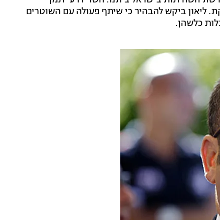
 החקירה נגדו בפרשת השחיתות בישראל ביתנו. השר דרעי תמך
יריית ירושלים ב-2013 מול ניר ברקת. ליאון ביקש להבהיר כי שיתף פעולה עם השוטרים
לות כלשהן.