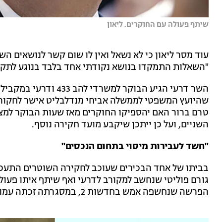
שיתף פעולה עם החוקרים. ליאון
עוד מסר ליאון כי לא נשאל ואין לו שום קשר לנושאים ה
"השאלות התמקדו בנושא נקודתי אחד בלבד בנוגע לתקופ
השר דרעי הגיע הבוקר למש
שהיועץ המשפטי לממשלה אביחי מנדלבליט אישר לחקור 
טרם ברור האם יהספיקו החוקרים מאז שעות הבוקר למצות
השניים, ועל כן ייתכן שיקבע מועד חקירה נוסף.
"חשד לעבירות מיסוי בתחום הנכסים"
בביתו של אחד הבכירים שעוכב לחקירה השוטרים התעכ
גורם פוליטי שנחשב למקורב לדרעי ואף שיתף איתו פעו
הפרשה שנחשפה אמש בחדשות 2, במסגרתה זכתה עמותה של יפה דרעי בתמיכה מטעם משרדו של בעלה.