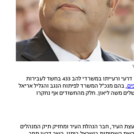
מאז השעה 10 בבוקר היום (שני) נחקרים שר הפנים אריה דרעי ורעייתו במשרדי להב 433 בחשד לעבירות
, בהם מנכ"ל המשרד לפיתוח הנגב והגליל אריאל
לים משה ליאון. חלק מהחשודים אף נחקרו
א חבר מועצת העיר, חבר הנהלת העיר ומחזיק תיק המנהלים