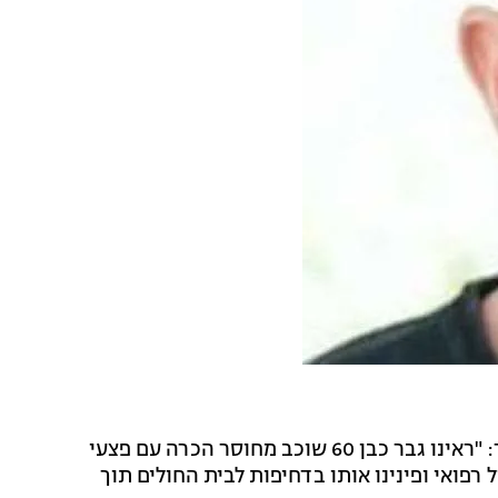
חובש בכיר מיחידת האופנועים של מד"א איתן שנור סיפר: "ראינו גבר כבן 60 שוכב מחוסר הכרה עם פצעי
ל רפואי ופינינו אותו בדחיפות לבית החולים תוך