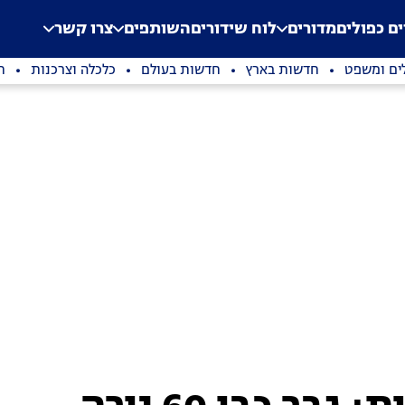
.
Application error: a clien
ים כפולים
מדורים
לוח שידורים
השותפים
צרו קשר
ים ומשפט
חדשות בארץ
חדשות בעולם
כלכלה וצרכנות
ת