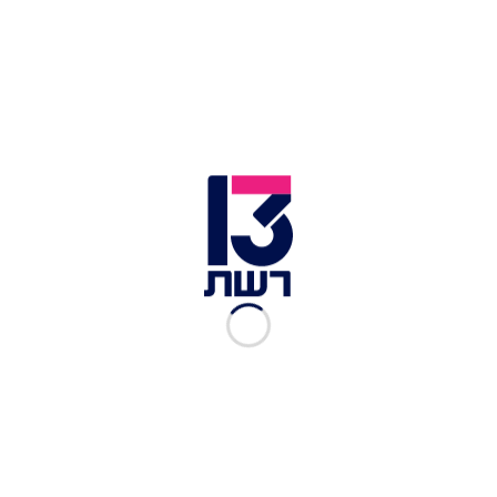
בינהם או לשמור אותן בתיקיה נסתרת. כמו כן, ביקש
כי יכבו את מכשירם הסלולרי בעת המפגש למניעת
איכון ושיכסו את פניהם בכניסה לצימר מחשש שיזוהו
על ידי מצלמות האבטחה. באחת הפעמים, ביקש כהן
מהקטין לכתוב עבורו במפורש כי הוא מעל לגיל 16,
חרף העובדה כי היה מודע לכך כי הוא בן 13, וזאת על
מנת שיוכל לטעון בבוא העת כי סבר שהקטין בן יותר
מ-16 שנים.
כתב האישום מייחס לו עבירות של אינוס קטין, מעשים
מגונים וחדירה אסורה בקטין בן פחות מ-14 שנים.
פרטים נוספים מהמקרה הקשה לא הותרו לפרסום.