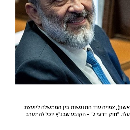
ון), צפויה עוד התנגשות בין הממשלה ליועצת
המשפטית לממשלה גלי בהרב-מיארה. ההצעות הבאות יעלו: "חוק דרעי 2" - הקובע שבג"ץ יוכל להתערב