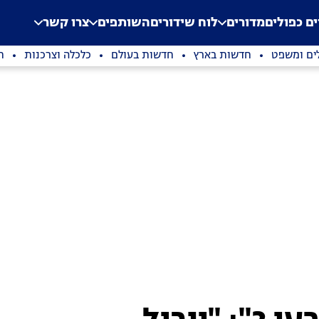
.
Application error: a clien
ים כפולים
מדורים
לוח שידורים
השותפים
צרו קשר
ים ומשפט
חדשות בארץ
חדשות בעולם
כלכלה וצרכנות
ת