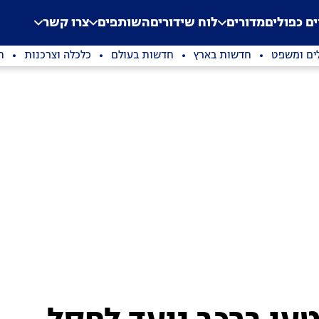
.
Application error: a clien
ים כפולים
מדורים
לוח שידורים
השותפים
צרו קשר
ים ומשפט
חדשות בארץ
חדשות בעולם
כלכלה וצרכנות
ת