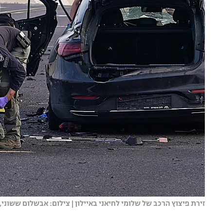
זירת פיצוץ הרכב של שלומי לחיאני באיילון | צילום: אבשלום ששוני, פ