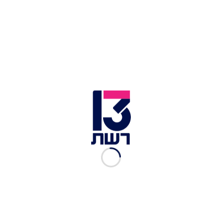
כמות הגשם בצפון בשבועיים האחרונים – הגדולה
ביותר זה 50 שנה
בית החולים ''ברזילי'' שבאשקלון | צילום: פייסבוק