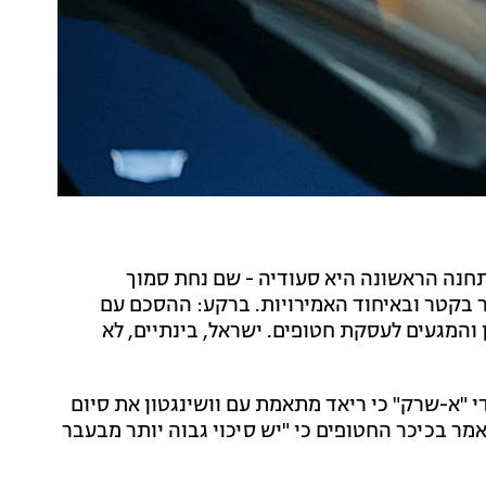
תחנה הראשונה היא סעודיה - שם נחת סמוך
וס אייר פורס 1. לאחר מכן יבקר בקטר ובאיחוד האמירויות. ברקע: ההסכם עם
ן והמגעים לעסקת חטופים. ישראל, בינתיים, לא
 "א-שרק" כי ריאד מתאמת עם וושינגטון את סיום
ר בכיכר החטופים כי "יש סיכוי גבוה יותר מבעבר