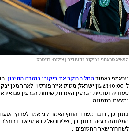
הנשיא טראמפ בביקור בסעודיה | צילום: רויטרס
טראמפ כאמור
החל הבוקר את ביקורו במזרח התיכון
. ה
ל-10:00 (שעון ישראל) מט
סעודיה וסוגיית הגרעין האזרחי, שיחות הגרעין עם אירא
נמצאת בתמונה.
בתוך כך, דובר משרד החוץ האמריקני אמר לערוץ הסעודי
המלחמה בעזה. בתוך כך, שליחו של טראמפ אדם בוהלר אמ
לשחרור שאר החטופים".