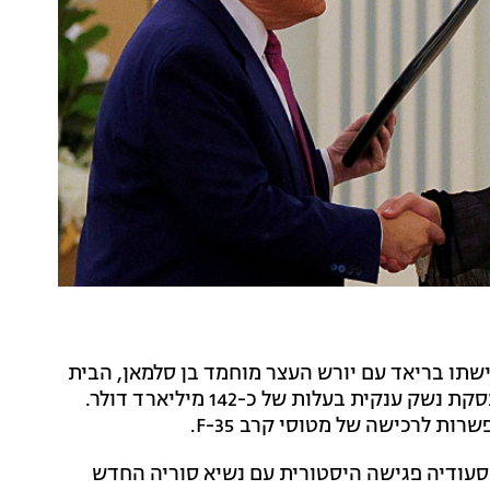
ישתו בריאד עם יורש העצר מוחמד בן סלמאן, הבית
הלבן אישר הערב (שלישי) כי ארה"ב וסעודיה סיכמו על עסקת נשק ענקית בעלות של כ-142 מיליארד דולר.
ות לרכישה של מטוסי קרב F-35.
בסעודיה פגישה היסטורית עם נשיא סוריה החדש