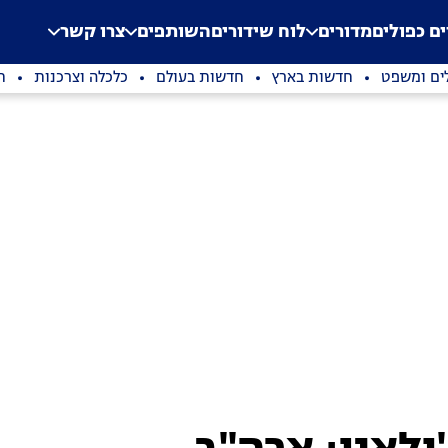
.
Application error: a clien
ים כפולים
מדורים
לוח שידורים
השותפים
צרו קשר
ים ומשפט
חדשות בארץ
חדשות בעולם
כלכלה וצרכנות
ת