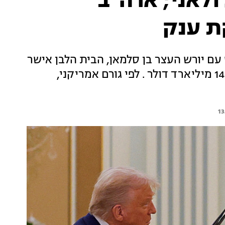
ולאני; ארה"ב
ת ענק
ם יורש העצר בן סלמאן, הבית הלבן אישר
כי שתי המדינות חתמו עם עסקת נשק בשווי 142 מיליארד דולר . לפי גורם אמריקני,
13