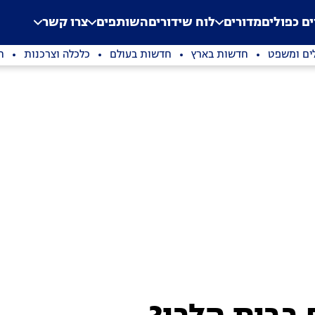
.
Application error: a clien
ים כפולים
מדורים
לוח שידורים
השותפים
צרו קשר
ים ומשפט
חדשות בארץ
חדשות בעולם
כלכלה וצרכנות
ת