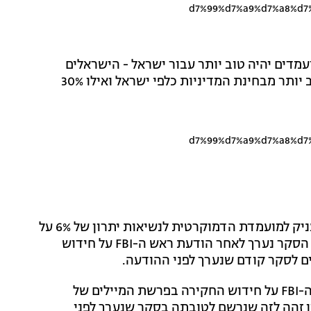
עמדים יהיה טוב יותר עבור ישראל - הישראלים
חלוקים. 30% מהנשאלים סבורים שטראמפ יהיה נשיא טוב יותר מבחינת המדיניות כלפי ישראל ואילו 30%
בתוך כך, סקר חדש שערכה סוכנות הידיעות רויטרס מעניק למועמדת הדמוקרטית לנשיאות יתרון של 6% על
פני יריבה טראמפ, עם 45% תמיכה לעומת 39% לטראמפ. הסקר נערך לאחר הודעת ראש ה-FBI על חידוש
ים לסקר קודם שנערך לפני ההודעה.
ברויטרס מדגישים כי הסקר האחרון נערך לאחר הודעת ה-FBI על חידוש החקירה בפרשת המיילים של
טון זהה לזה שנרשם לטובתה בסקר שנערך לפני