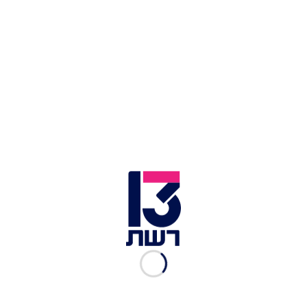
שלט חוצות בטהרן עם תמונתו של עלי חמינאי | צילום: רויטרס
גורמים המעורים בפרטים ציינו כי חמינאי הבן הוא
שהכריע לאחרונה על נכונותה של איראן להפסקת אש.
עם זאת, יודגש כי למרות מעמדו המשפיע וקבלת
ההחלטות, חמינאי טרם נראה בציבור. לפי הערכות,
הוא לא נראה בפומבי בשל ביצוע ניתוחים פלסטיים
ששינו את מראהו.