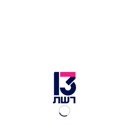
שלט חוצות בטהרן עם תמונתו של עלי חמינאי | צילום: רויטרס
גורמים המעורים בפרטים ציינו כי חמינאי הבן הוא
שהכריע לאחרונה על נכונותה של איראן להפסקת אש.
עם זאת, יודגש כי למרות מעמדו המשפיע וקבלת
ההחלטות, חמינאי טרם נראה בציבור. לפי הערכות,
הוא לא נראה בפומבי בשל ביצוע ניתוחים פלסטיים
ששינו את מראהו.