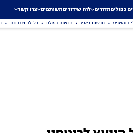
.
Application error: a clien
ים כפולים
מדורים
לוח שידורים
השותפים
צרו קשר
ים ומשפט
חדשות בארץ
חדשות בעולם
כלכלה וצרכנות
ת