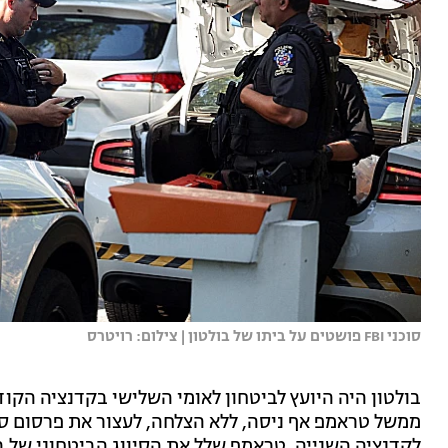
סוכני FBI פושטים על ביתו של בולטון | צילום: רויטרס
ממשל טראמפ אף ניסה, ללא הצלחה, לעצור את פרסום ספ
לקדנציה השנייה, טראמפ שלל את הסיווג הביטחוני של בו