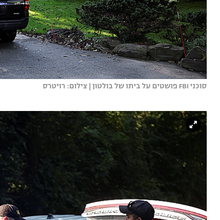
סוכני FBI פושטים על ביתו של בולטון | צילום: רויטרס