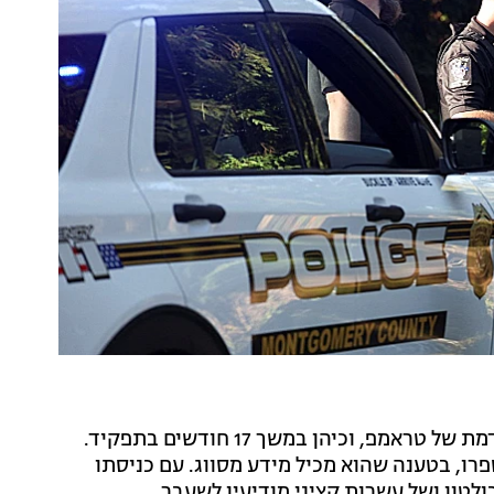
בולטון היה היועץ לביטחון לאומי השלישי בקדנציה הקודמת של טראמפ, וכיהן במשך 17 חודשים בתפקיד.
רו, בטענה שהוא מכיל מידע מסווג. עם כניסתו
לטון ושל עשרות קציני מודיעין לשעבר.