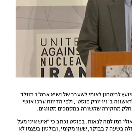
ולטון, היועץ לביטחון לאומי לשעבר של נשיא ארה"ב דונלד
ונה ב"ניו יורק פוסט", ולפי הדיווח ערכו אנשי
כחלק מחקירה שקשורה במסמכים מסווגים.
F קאש פאטל פרסם הבוקר פוסט ברשת X ובו אולי רמז למה לבאות. בפוסט נכתב כי "איש אינו מעל
לחוק, סוכני ה-FBI במשימה". לפי הדיווחים, הפשיטה החלה בשעה 7 בבוקר, שעון מקומי, ובולטון בעצמו לא