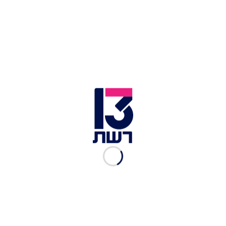
אחד המסמכים שנחשפו בארגנטינה בנוגע למנגלה
בדצמבר אשתקד, נזכיר, הורה נשיא ארגנטינה,
חאבייר מיליי,
לחשוף מסמכים מאמצע המאה
הקודמת
, שמהם עולה כי הרשויות בארגנטינה ידעו
שפושע המלחמה הנאצי מסתתר בארצן, ואף סייעו לו