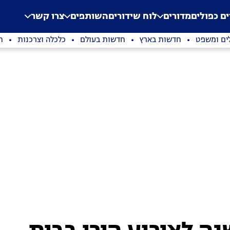
.
Application error: a clien
ים כפולים
מדורים
לוח שידורים
השותפים
צרו קשר
ים ומשפט
חדשות בארץ
חדשות בעולם
כלכלה וצרכנות
ת