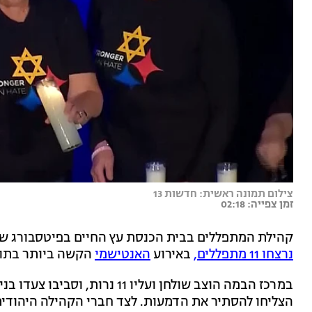
צילום תמונה ראשית: חדשות 13
זמן צפייה: 02:18
קהילת המתפללים בבית הכנסת עץ החיים בפיטסבורג שבא
נרצחו 11 מתפללים,
באירוע
האנטישמי
הקשה ביותר בתול
במרכז הבמה הוצב שולחן ועליו 1
הצליחו להסתיר את הדמעות. לצד חברי הקהילה היהודית