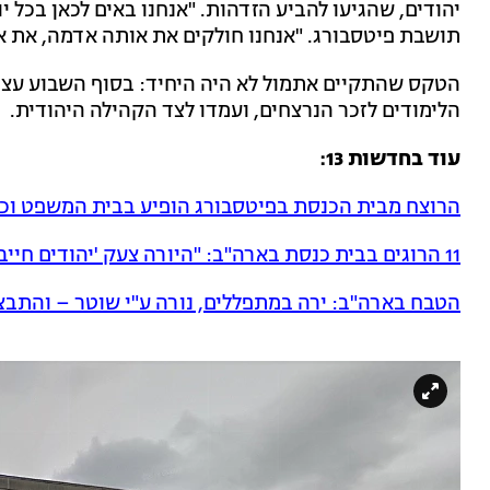
יהודים, שהגיעו להביע הזדהות. "אנחנו באים לכאן בכל 
תושבת פיטסבורג. "אנחנו חולקים את אותה אדמה, את אות
הטקס שהתקיים אתמול לא היה היחיד: בסוף השבוע עצר
הלימודים לזכר הנרצחים, ועמדו לצד הקהילה היהודית.
עוד בחדשות 13:
הרוצח מבית הכנסת בפיטסבורג הופיע בבית המשפט ו
11 הרוגים בבית כנסת בארה"ב: "היורה צעק 'יהודים חייבים למות'"
הטבח בארה"ב: ירה במתפללים, נורה ע"י שוטר – והתב