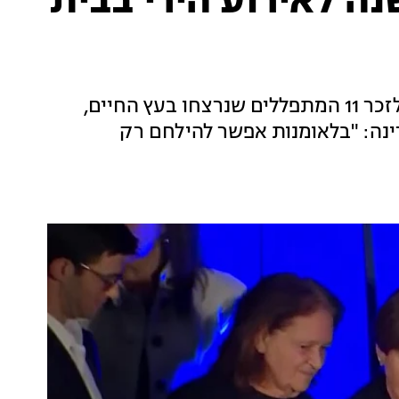
נה לאירוע הירי בבית
הקהילה היהודית בארצות הברית קיימה טקס לזכר 11 המתפללים שנרצחו בעץ החיים,
נה: "בלאומנות אפשר להילחם רק